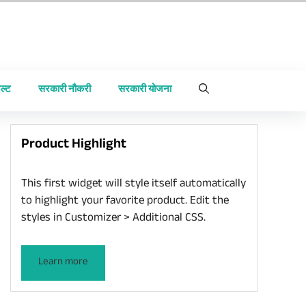
ल्ट
सरकारी नौकरी
सरकारी योजना
Product Highlight
This first widget will style itself automatically
to highlight your favorite product. Edit the
styles in Customizer > Additional CSS.
Learn more