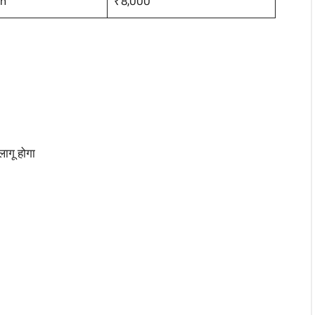
on
₹8,000
ागू होगा